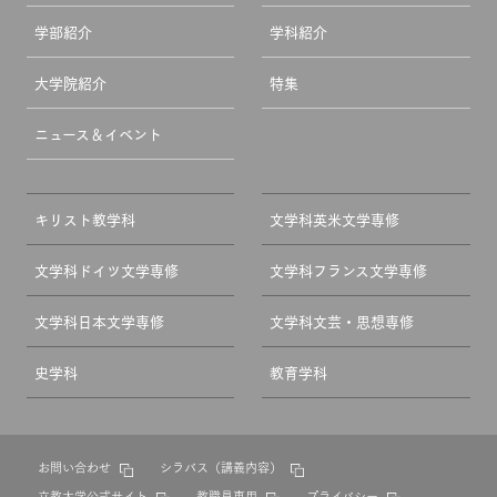
学部紹介
学科紹介
大学院紹介
特集
ニュース＆イベント
キリスト教学科
文学科英米文学専修
文学科ドイツ文学専修
文学科フランス文学専修
文学科日本文学専修
文学科文芸・思想専修
史学科
教育学科
お問い合わせ
シラバス（講義内容）
立教大学公式サイト
教職員専用
プライバシー