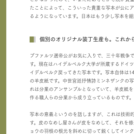
たことによって、こういった貴重な写本が公に
るようになっています。日本はもう少し写本を組
個別のオリジナル装丁生産も。これか
プファルツ選帝公がお気に入りで、三十年戦争
す。現在はハイデルベルク大学が所蔵するドイツ語
イデルベルク戻ってきた写本です。写本自体は1
の羊皮紙です。中世宮廷抒情詩ミンネザンクの
れは分業のアンサンブルとなっていて、羊皮紙
作る職人らの分業から成り立っているものです。
写本の意義というのを話しますが、これは技術
す。皮のなめし屋さんが皮をなめして、それを修
ョウの羽根の根元を斜めに切って鋭くしてインク