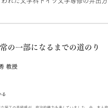
日に行われた文学科ドイツ文学専修の井出
常の一部になるまでの道のり
秀 教授
いる
華な装丁の高級感が、政治的権力を表していました。今、本と