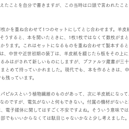
考えたことを自分で書きますが、この当時は口頭で言われたこと
枚かを重ね合わせて1つのセットにしてとじ合わせます。羊皮
そうすると、本を開いたときに、1枚1枚ではなくて数枚がま
わかります。これはセットになるものを重ね合わせて製本すると
丁は、中世や近世初期の装丁は、羊皮紙を綴じたら板をその上に
ぐるみはがされて新しいものにしますが、プファルツ蔵書が三十
けまとめて持っていかれました。現代でも、本を作るときは、
でも残っています。
パピルスという植物繊維のものがあって、次に羊皮紙になって
利なのですが、電気がないと何もできない。付属の機材がないと
は、電子媒体に関してはすごく不安ですよね。そういう意味で
一部でもいいからなくては駄目じゃないかなと少し考えました