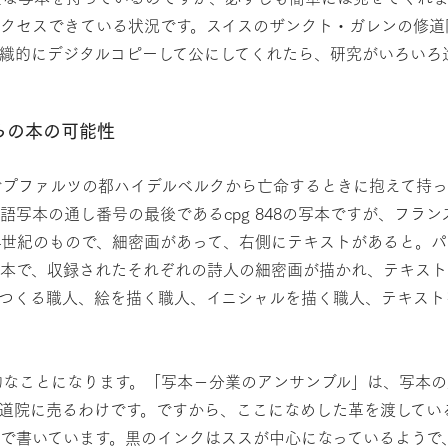
アクセスできている状況です。スイスのザンクト・ガレンの修道
織的にデジタルコピーして公にしてくれたら、研究がいろいろ
らの本の可能性
でプファルツの都ハイデルベルクから亡命するときに抱えて持
写本の通し番号の最後であるcpg 848の写本ですが、フラン
4世紀のもので、細密画があって、右側にテキストがあると。
写本で、収録されたそれぞれの詩人の細密画が描かれ、テキスト
をつくる職人、絵を描く職人、イニシャルを描く職人、テキスト
的なことになります。「写本－分業のアンサンブル」は、写本
道院に売るわけです。ですから、ここになめした革を渡してい
で書いています。黒のインクはススが中心になっているようで