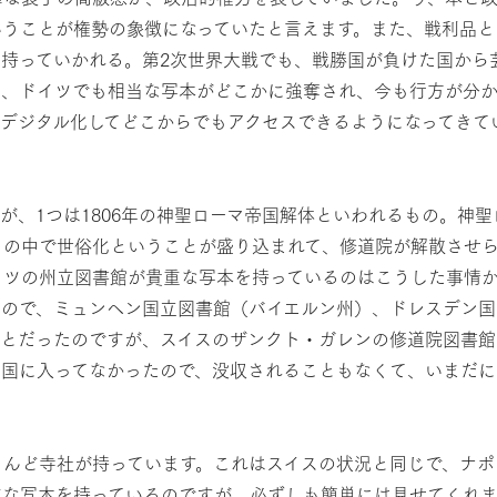
いうことが権勢の象徴になっていたと言えます。また、戦利品と
持っていかれる。第2次世界大戦でも、戦勝国が負けた国から
り、ドイツでも相当な写本がどこかに強奪され、今も行方が分
デジタル化してどこからでもアクセスできるようになってきて
が、1つは1806年の神聖ローマ帝国解体といわれるもの。神
この中で世俗化ということが盛り込まれて、修道院が解散させ
イツの州立図書館が貴重な写本を持っているのはこうした事情
たので、ミュンヘン国立図書館（バイエルン州）、ドレスデン
ことだったのですが、スイスのザンクト・ガレンの修道院図書館
帝国に入ってなかったので、没収されることもなくて、いまだ
とんど寺社が持っています。これはスイスの状況と同じで、ナポ
重な写本を持っているのですが、必ずしも簡単には見せてくれ