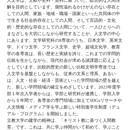
人文学は、文献や史料・資料に基づいた、総合的な人間理
解を目的としています。個性溢れるかけがえのない存在と
しての人間、家族・地域・職場・国家といった共同体の中
で生きる社会的存在としての人間、そして言語的・文化
的・歴史的な存在としての人間について、一人ひとりへの
まなざしを大切にしながら研究することが、人文学の中心
にあります。文学研究科の8専攻のうち、日本文学、英米文
学、ドイツ文学、フランス文学、史学、超域文化学、教育
学の各専攻は、長い歴史と実績を誇り、これまでの学問的
伝統を生かしながら、現代社会が求める諸課題に応えよう
としています。比較的歴史の新しい比較文明学専攻では、
人文学を基盤としながらも、従来の文系と理系、あるい
は、人文・社会・経済・芸術といった学問領域の壁を越え
た、新しい学問領域の確立をめざしています。2023年度学
部１年次入学者からは、学部と研究科が連携し、学部入学
から５年間で、各専攻の専門領域に加えてSDGsリサーチや
人文情報・メディア学を学ぶ新しい特別進学生制度（デュ
アル・プログラム）を開始しました。
立教大学の建学の精神は、「キリスト教に基づく人間教
育」です。これは、共に学ぶ仲間がいて初めて、学ぶこと