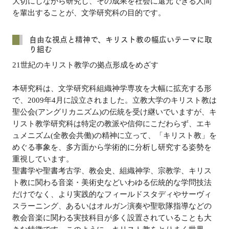
大切にしながら研究し、その成果を社会に還元できる人間
を輩出することが、文学研究科の目的です。
自由な視点と精神で、キリスト教の幅広いテーマに取
り組む
21世紀のキリスト教学の拠点形成をめざす
本研究科は、文学研究科組織神学専攻を大幅に拡充する形
で、2009年4月に設立されました。立教大学のキリスト教は
聖公会(アングリカニズム)の伝統を受け継いでいますが、キ
リスト教学研究科は特定の教派や信仰にこだわらず、エキ
ュメニズム(全教会共働)の精神に立って、「キリスト教」を
めぐる事象を、多方面から学術的に分析し研究する姿勢を
重視しています。
聖書学や聖書考古学、教会史、組織神学、宗教学、キリス
ト教に関わる音楽・美術史などいわゆる伝統的な学問技法
だけでなく、より実践的なフィールドスタディやサーヴィ
スラーニング、あるいはオルガン演奏や聖歌隊指導などの
教会音楽に関わる実技科目が多く設置されていることも大